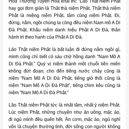
Hòa Thượng Tuyên Hóa khai thị: “Lão Thật niệm Phật
hay gọi đơn giản là Thật thà niệm Phật. Thật thà niệm
Phật là miệng niệm Phật, tâm cũng niệm Phật. Đi,
đứng, nằm, ngồi chúng ta cũng đều niệm Nam mô A Di
Đà Phật. Khẩu niệm danh hiệu Phật A Di Đà, thân
hành trì theo hạnh của Phật A Di Đà.
Lão Thật niệm Phật là bất luận đi đứng nằm ngồi gì,
mình cũng chỉ biết có sáu chữ hồng danh “Nam Mô A
Di Đà Phật.” Quý vị niệm thành một chuỗi liên miên
không đứt đoạn; cho đến tiếng nước chảy cũng là
niệm “Nam Mô A Di Đà Phật, tiếng gió thổi cũng là
niệm “Nam Mô A Di Đà Phật”, tiếng chim kêu cũng là
niệm “Nam Mô A Di Đà Phật.”
Lão Thật niệm Phật tức là nhất tâm, nhất ý niệm Phật.
Lúc niệm Phật, những chuyện như ăn uống, mặc áo,
đi ngủ mình đều quên hết. Ăn cơm, mặc áo, ngủ nghỉ
vốn là chuyện thường tình, đời sống con người không