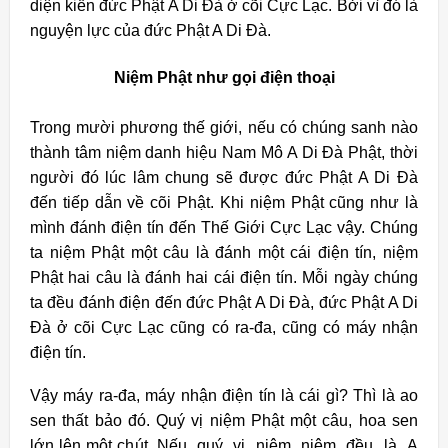
diện kiến đức Phật A Di Đà ở cõi Cực Lạc. Bởi vì đó là
nguyện lực của đức Phật A Di Đà.
Niệm Phật như gọi điện thoại
Trong mười phương thế giới, nếu có chúng sanh nào
thành tâm niệm danh hiệu Nam Mô A Di Đà Phật, thời
người đó lúc lâm chung sẽ được đức Phật A Di Đà
đến tiếp dẫn về cõi Phật.
Khi niệm Phật cũng như là
mình đánh điện tín đến Thế Giới Cực Lạc vậy. Chúng
ta niệm Phật một câu là đánh một cái điện tín, niệm
Phật hai câu là đánh hai cái điện tín. Mỗi ngày chúng
ta đều đánh điện đến đức Phật A Di Đà, đức Phật A Di
Đà ở cõi Cực Lạc cũng có ra-đa, cũng có máy nhận
điện tín.
Vậy máy ra-đa, máy nhận điện tín là cái gì? Thì là ao
sen thất bảo đó. Quý vị niệm Phật một câu, hoa sen
lớn lên một chút. Nếu quý vị niệm niệm đều là A