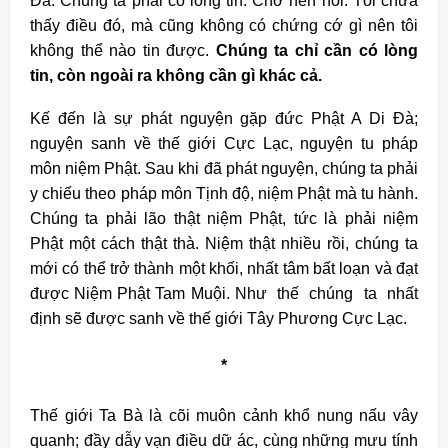
Đà. Chúng ta phải có lòng tin. Chớ nên nói: Tôi chưa
thấy điều đó, mà cũng không có chứng cớ gì nên tôi
không thể nào tin được.
Chúng ta chỉ cần có lòng
tin, còn ngoài ra không cần gì khác cả.
Kế đến là sự phát nguyện gặp đức Phật A Di Đà;
nguyện sanh về thế giới Cực Lạc, nguyện tu pháp
môn niệm Phật. Sau khi đã phát nguyện, chúng ta phải
y chiếu theo pháp môn Tịnh độ, niệm Phật mà tu hành.
Chúng ta phải lão thật niệm Phật, tức là phải niệm
Phật một cách thật thà. Niệm thật nhiều rồi, chúng ta
mới có thể trở thành một khối, nhất tâm bất loạn và đạt
được Niệm Phật Tam Muội. Như thế chúng ta nhất
định sẽ được sanh về thế giới Tây Phương Cực Lạc.
*
Thế giới Ta Bà là cõi muôn cảnh khổ nung nấu vây
quanh; đầy dẫy vạn điều dữ ác, cùng những mưu tính