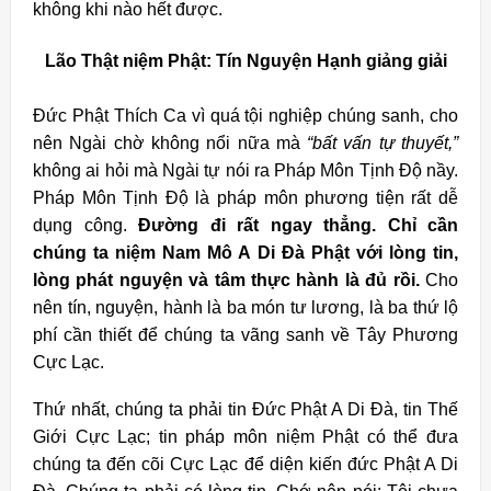
không khi nào hết được.
Lão Thật niệm Phật: Tín Nguyện Hạnh giảng giải
Đức Phật Thích Ca vì quá tội nghiệp chúng sanh, cho
nên Ngài chờ không nổi nữa mà
“bất
vấn
tự
thuyết,”
không ai hỏi mà Ngài tự nói ra Pháp Môn Tịnh Độ nầy.
Pháp Môn Tịnh Độ là pháp môn phương tiện rất dễ
dụng công.
Đường đi rất ngay thẳng. Chỉ cần
chúng ta niệm Nam Mô A Di Đà Phật với lòng tin,
lòng phát nguyện và tâm thực hành là đủ rồi.
Cho
nên tín, nguyện, hành là ba món tư lương, là ba thứ lộ
phí cần thiết để chúng ta vãng sanh về Tây Phương
Cực Lạc.
Thứ nhất, chúng ta phải tin Đức Phật A Di Đà, tin Thế
Giới Cực Lạc; tin pháp môn niệm Phật có thể đưa
chúng ta đến cõi Cực Lạc để diện kiến đức Phật A Di