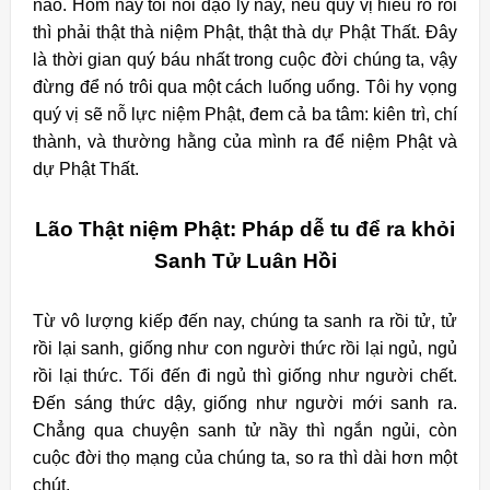
nào. Hôm nay tôi nói đạo lý nầy, nếu quý vị hiểu rõ rồi
thì phải thật thà niệm Phật, thật thà dự Phật Thất. Đây
là thời gian quý báu nhất trong cuộc đời chúng ta, vậy
đừng để nó trôi qua một cách luống uổng. Tôi hy vọng
quý vị sẽ nỗ lực niệm Phật, đem cả ba tâm: kiên trì, chí
thành, và thường hằng của mình ra để niệm Phật và
dự Phật Thất.
Lão Thật niệm Phật: Pháp dễ tu để ra khỏi
Sanh Tử Luân Hồi
Từ vô lượng kiếp đến nay, chúng ta sanh ra rồi tử, tử
rồi lại sanh, giống như con người thức rồi lại ngủ, ngủ
rồi lại thức. Tối đến đi ngủ thì giống như người chết.
Đến sáng thức dậy, giống như người mới sanh ra.
Chẳng qua chuyện sanh tử nầy thì ngắn ngủi, còn
cuộc đời thọ mạng của chúng ta, so ra thì dài hơn một
chút.