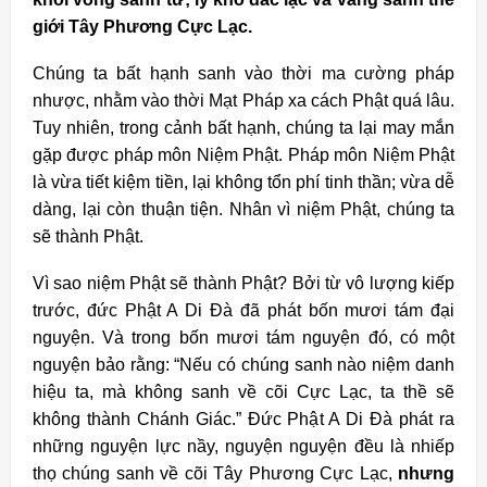
giới Tây Phương Cực Lạc.
Chúng ta bất hạnh sanh vào thời ma cường pháp
nhược, nhằm vào thời Mạt Pháp xa cách Phật quá lâu.
Tuy nhiên, trong cảnh bất hạnh, chúng ta lại may mắn
gặp được pháp môn Niệm Phật. Pháp môn Niệm Phật
là vừa tiết kiệm tiền, lại không tổn phí tinh thần; vừa dễ
dàng, lại còn thuận tiện. Nhân vì niệm Phật, chúng ta
sẽ thành Phật.
Vì sao niệm Phật sẽ thành Phật? Bởi từ vô lượng kiếp
trước, đức Phật A Di Đà đã phát bốn mươi tám đại
nguyện. Và trong bốn mươi tám nguyện đó, có một
nguyện bảo rằng: “Nếu có chúng sanh nào niệm danh
hiệu ta, mà không sanh về cõi Cực Lạc, ta thề sẽ
không thành Chánh Giác.” Đức Phật A Di Đà phát ra
những nguyện lực nầy, nguyện nguyện đều là nhiếp
thọ chúng sanh về cõi Tây Phương Cực Lạc,
nhưng