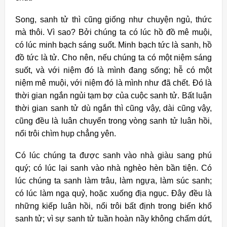
Song, sanh tử thì cũng giống như chuyện ngủ, thức
mà thôi. Vì sao? Bởi chúng ta có lúc hồ đồ mê muội,
có lúc minh bạch sáng suốt. Minh bạch tức là sanh, hồ
đồ tức là tử. Cho nên, nếu chúng ta có một niệm sáng
suốt, và với niệm đó là mình đang sống; hễ có một
niệm mê muội, với niệm đó là mình như đã chết. Đó là
thời gian ngắn ngủi tạm bợ của cuộc sanh tử. Bất luận
thời gian sanh tử dù ngắn thì cũng vậy, dài cũng vậy,
cũng đều là luân chuyển trong vòng sanh tử luân hồi,
nổi trôi chìm hụp chẳng yên.
Có lúc chúng ta được sanh vào nhà giàu sang phú
quý; có lúc lại sanh vào nhà nghèo hèn bần tiện. Có
lúc chúng ta sanh làm trâu, làm ngựa, làm súc sanh;
có lúc làm ngạ quỷ, hoặc xuống địa ngục. Đây đều là
những kiếp luân hồi, nổi trôi bất định trong biển khổ
sanh tử; vì sự sanh tử tuần hoàn nầy không chấm dứt,