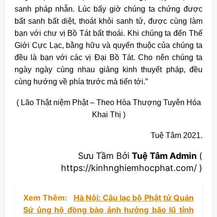
sanh pháp nhẫn. Lúc bấy giờ chúng ta chứng được
bất sanh bất diệt, thoát khỏi sanh tử, được cùng làm
bạn với chư vị Bồ Tát bất thoái. Khi chúng ta đến Thế
Giới Cực Lạc, bằng hữu và quyến thuộc của chúng ta
đều là bạn với các vị Đại Bồ Tát. Cho nên chúng ta
ngày ngày cùng nhau giảng kinh thuyết pháp, đều
cùng hướng về phía trước mà tiến tới.”
( Lão Thật niệm Phật – Theo Hòa Thượng Tuyên Hóa
Khai Thị )
Tuệ Tâm 2021.
Sưu Tầm Bởi
Tuệ Tâm Admin
(
https://kinhnghiemhocphat.com/ )
Xem Thêm:
Hà Nội: Câu lạc bộ Phật tử Quán
Sứ ủng hộ đồng bào ảnh hưởng bão lũ tỉnh