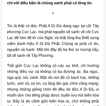
chỉ với điều kiện là chúng sanh phải có lòng tin.
*
Tin là thật có đức Phật A Di Đà đang ngự tại cõi Tây
phương Cực Lạc, mà phát nguyện sẽ sanh về cõi Cực
Lạc để làm đệ tử của Ngài; và thật lòng tha thiết xưng
niệm danh hiệu A Di Đà Phật. Chúng ta phải có tín,
nguyện và hạnh. Một khi đầy đủ ba thứ tư lương nầy,
tất sẽ sanh về Tây Phương.
Thế giới Cực Lạc không có các sự khổ, chỉ hưởng
những điều vui và không có ba đường ác: địa ngục,
ngạ quỷ, súc sanh. Mặc dù nơi đó có bạch hạc, khổng
tước, anh vũ, xá lợi, ca lăng tần già, chim cộng mạng;
nhưng những giống chim đó đều do đức A Di Đà, vì
muốn làm cho tiếng pháp được tuyên lưu mà biến hóa
ra. Đây là do cảnh giới biến hóa ra, chứ không phải