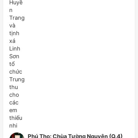
Phú Thọ: Chùa Tường Nguyên (Q.4)