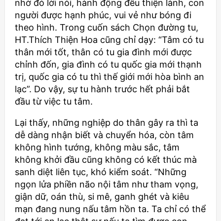
nhờ đó lời nói, hành động đều thiện lành, con
người được hạnh phúc, vui vẻ như bóng đi
theo hình. Trong cuốn sách Chọn đường tu,
HT.Thích Thiện Hoa cũng chỉ dạy: “Tâm có tu
thân mới tốt, thân có tu gia đình mới được
chỉnh đốn, gia đình có tu quốc gia mới thạnh
trị, quốc gia có tu thì thế giới mới hòa bình an
lạc”. Do vậy, sự tu hành trước hết phải bắt
đầu từ việc tu tâm.
Lại thấy, những nghiệp do thân gây ra thì ta
dễ dàng nhận biết và chuyển hóa, còn tâm
không hình tướng, không màu sắc, tâm
không khởi đầu cũng không có kết thúc mà
sanh diệt liên tục, khó kiểm soát. “Những
ngọn lửa phiền não nội tâm như tham vọng,
giận dữ, oán thù, si mê, ganh ghét và kiêu
mạn đang nung nấu tâm hồn ta. Ta chỉ có thể