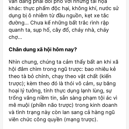
vẫn đang phải đối phó với những tai họa
khác: thực phẩm độc hại, không khí, nước sử
dụng bị ô nhiễm từ đầu nguồn, kẹt xe tắc
đường… Chưa kể những bất trắc rình rập
quanh ta, sụp hố, cây đổ, cháy nhà, cháy
chợ…
Chân dung xã hội hôm nay?
Nhìn chung, chúng ta cảm thấy bất an khi xã
hội đắm chìm trong ngũ trược: bao nhiêu kẻ
theo tà bỏ chính, chạy theo vật chất (kiến
trược); kèm theo đó là thói vô cảm, sự băng
hoại lý tưởng, tính thực dụng lạnh lùng, sự
trống vắng niềm tin, sẵn sàng phạm tội ác vì
mê muội (phiền não trược) trong kinh doanh
và tình trạng này còn lan sang cả hàng ngũ
viên chức công quyền (mạng trược).