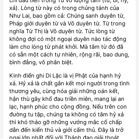
chi đầu tiên trong Tứ vô lượng tâm (từ, bi, hỷ,
xả). Lòng từ này có trong chủng tánh của
Như Lai, bao gồm cả: Chúng sanh duyên từ,
Pháp giới duyên từ và Vô duyên từ. Từ trong
nghĩa Từ Thị là Vô duyên từ. Tức lòng từ
không đợi có một ngoại duyên nào tác động
làm cho lòng từ phát khởi. Mà tâm từ đó đã
có sẵn một cách tự nhiên, rộng rãi, bao dung,
bình đẳng, vô phân biệt.
Kinh điển ghi Di Lặc là vị Phật của hạnh hỷ
xả. Hỷ xả là chất gắn kết mọi người trong tình
thương yêu, cùng hóa giải những oán kết,
hận thù gây khổ đau triền miên, mang lại an
lạc, hạnh phúc cho cộng đồng. Nếu trên con
đường tu tập, chúng ta không có tâm hỷ xả
thì khó tháo gỡ những vướng mắc cố chấp
dẫn đến kiến thủ và giới cấm thủ. Đây là trở
ngại lớn nhất đối với Thánh đạo giải thoát.