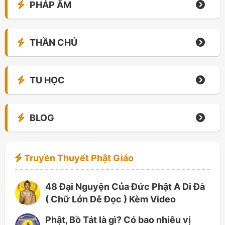
PHÁP ÂM
THẦN CHÚ
TU HỌC
BLOG
Truyền Thuyết Phật Giáo
48 Đại Nguyện Của Đức Phật A Di Đà
( Chữ Lớn Dễ Đọc ) Kèm Video
Phật, Bồ Tát là gì? Có bao nhiêu vị