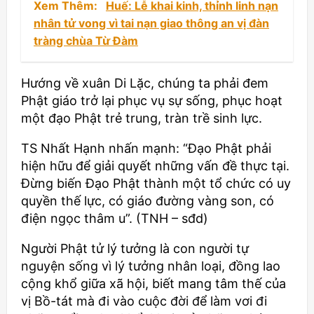
Xem Thêm:
Huế: Lễ khai kinh, thỉnh linh nạn
nhân tử vong vì tai nạn giao thông an vị đàn
tràng chùa Từ Đàm
Hướng về xuân Di Lặc, chúng ta phải đem
Phật giáo trở lại phục vụ sự sống, phục hoạt
một đạo Phật trẻ trung, tràn trề sinh lực.
TS Nhất Hạnh nhấn mạnh: “Đạo Phật phải
hiện hữu để giải quyết những vấn đề thực tại.
Đừng biến Đạo Phật thành một tổ chức có uy
quyền thế lực, có giáo đường vàng son, có
điện ngọc thâm u”. (TNH – sđd)
Người Phật tử lý tưởng là con người tự
nguyện sống vì lý tưởng nhân loại, đồng lao
cộng khổ giữa xã hội, biết mang tâm thế của
vị Bồ-tát mà đi vào cuộc đời để làm vơi đi