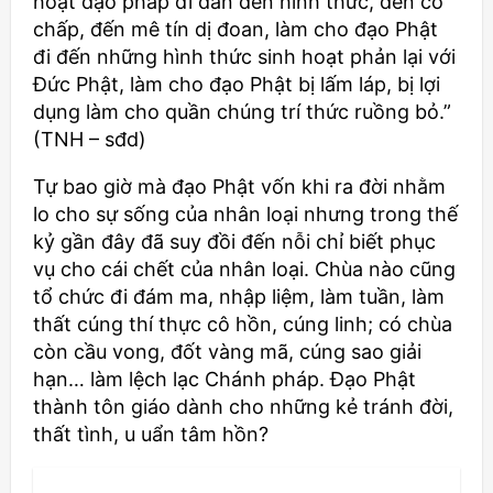
hoạt đạo pháp đi dần đến hình thức, đến cố
chấp, đến mê tín dị đoan, làm cho đạo Phật
đi đến những hình thức sinh hoạt phản lại với
Đức Phật, làm cho đạo Phật bị lấm láp, bị lợi
dụng làm cho quần chúng trí thức ruồng bỏ.”
(TNH – sđd)
Tự bao giờ mà đạo Phật vốn khi ra đời nhằm
lo cho sự sống của nhân loại nhưng trong thế
kỷ gần đây đã suy đồi đến nỗi chỉ biết phục
vụ cho cái chết của nhân loại. Chùa nào cũng
tổ chức đi đám ma, nhập liệm, làm tuần, làm
thất cúng thí thực cô hồn, cúng linh; có chùa
còn cầu vong, đốt vàng mã, cúng sao giải
hạn… làm lệch lạc Chánh pháp. Đạo Phật
thành tôn giáo dành cho những kẻ tránh đời,
thất tình, u uẩn tâm hồn?