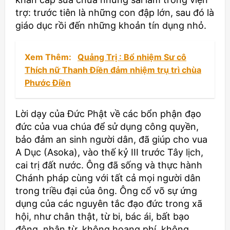
trợ: trước tiên là những con đập lớn, sau đó là
giáo dục rồi đến những khoản tín dụng nhỏ.
Xem Thêm:
Quảng Trị : Bổ nhiệm Sư cô
Thích nữ Thanh Điền đảm nhiệm trụ trì chùa
Phước Điền
Lời dạy của Ðức Phật về các bổn phận đạo
đức của vua chúa để sử dụng công quyền,
bảo đảm an sinh người dân, đã giúp cho vua
A Dục (Asoka), vào thế kỷ III trước Tây lịch,
cai trị đất nước. Ông đã sống và thực hành
Chánh pháp cùng với tất cả mọi người dân
trong triều đại của ông. Ông cổ võ sự ứng
dụng của các nguyên tắc đạo đức trong xã
hội, như chân thật, từ bi, bác ái, bất bạo
động, nhân từ, không hoang phí, không