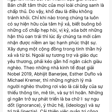
Bản chất tâm thức của mọi loài chúng sanh là
chấp thủ. Do vậy, khổ đau là điều không
tránh khỏi. Chỉ khi nào trong chúng ta luôn
có sự hiện hữu của tâm hỷ xả, biết buông bỏ
những cố chấp hẹp hòi, vị kỷ, xóa bớt những
hận thù oan trái thì lúc ấy chúng ta mới cảm
nhận được niềm an lạc hạnh phúc thật sự.
Xây dựng một cộng đồng trong tinh thần hỷ
xả và từ bi. Ngoài sự tương trợ và giáo dục
yêu thương, phải kéo gần hố ngăn cách giàu
nghèo. Theo những nhà kinh tế đoạt giải
Nobel 2019, Abhijit Banerjee, Esther Duflo và
Michael Kremer, thì những nghịch lý mà
người nghèo thường rơi vào là cái bẫy của sự
thiếu thông tin, mê tín, và sự trì hoãn. Những
gì ngăn trở sự phát triển là ba chữ I: sự ngu
dốt (ignorance), ý thức hệ, (ideology) và sự
trì trệ (inertia). Cải thiện việc quản trị công