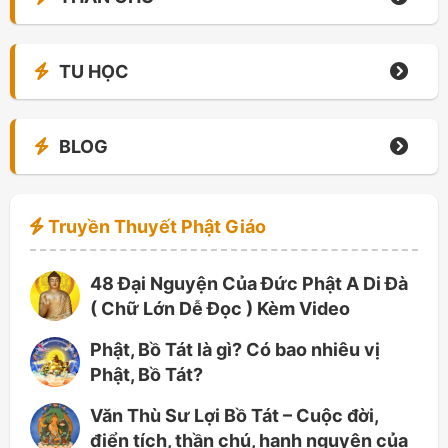
TU HỌC
BLOG
Truyền Thuyết Phật Giáo
48 Đại Nguyện Của Đức Phật A Di Đà
( Chữ Lớn Dễ Đọc ) Kèm Video
Phật, Bồ Tát là gì? Có bao nhiêu vị
Phật, Bồ Tát?
Văn Thù Sư Lợi Bồ Tát – Cuộc đời,
điển tích, thần chú, hạnh nguyện của