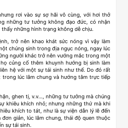
ng rơi vào sự sợ hãi vô cùng, với hơi thở
ng những tư tưởng không đạo đức, có nhận
à thấy những hình trạng không dễ chịu.
ệnh, trở nên khao khát sức nóng vì vậy làm
ột chúng sinh trong địa ngục nóng, ngay lúc
Những người khác trở nên vướng mắc trong một
, họ củng cố thêm khuynh hướng bị sinh làm
iên hệ với một sự tái sinh như thế. Do đó rất
 trong lúc lâm chung và hướng tâm trực tiếp
 hận, ghen tị, v.v…, những tư tưởng mà chúng
 sự khiêu khích nhỏ; nhưng những thứ mà khi
hiêu khích to tát, như là sự viện dẫn lý lẽ đến
h đơn giản, lúc lâm chung, thái độ quen thuộc
n sự tái sinh.