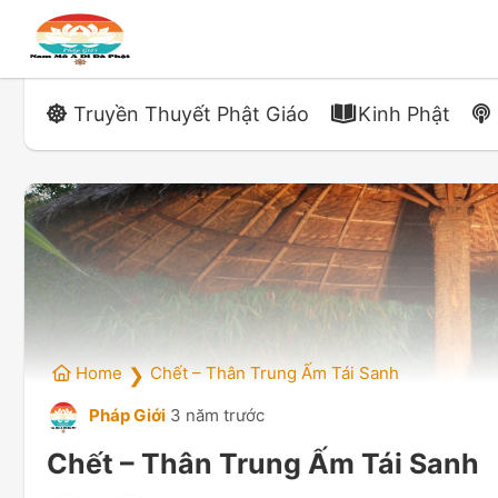
Truyền Thuyết Phật Giáo
Kinh Phật
Home
Chết – Thân Trung Ấm Tái Sanh
❯
Pháp Giới
3 năm trước
Chết – Thân Trung Ấm Tái Sanh