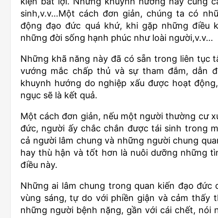
kiện bất lợi. Những khuynh hướng này cung c
sinh,v.v…Một cách đơn giản, chúng ta có nh
động đạo đức quá khứ, khi gặp những điều ki
những đời sống hạnh phúc như loài người,v.v…
Những khã năng này đã có sẵn trong liên tục 
vướng mắc chấp thủ và sự tham đắm, dẫn đến
khuynh hướng do nghiệp xấu được hoạt động, 
ngục sẽ là kết quả.
Một cách đơn giản, nếu một người thường cư xử 
đức, người ấy chắc chắn được tái sinh trong m
cả người lâm chung và những người chung quan
hay thù hận và tốt hơn là nuôi dưỡng những tì
điều này.
Những ai lâm chung trong quan kiến đạo đức 
vùng sáng, tự do với phiền giận và cảm thấy t
những người bệnh nặng, gần với cái chết, nói n