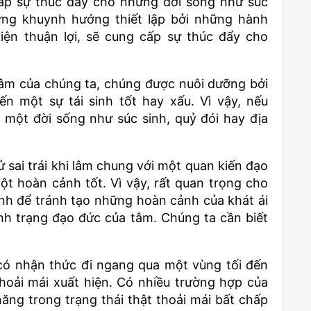
ấp sự thúc đẩy cho những đời sống như súc
ững khuynh hướng thiết lập bởi những hành
ện thuận lợi, sẽ cung cấp sự thúc đẩy cho
tâm của chúng ta, chúng được nuôi dưỡng bởi
 một sự tái sinh tốt hay xấu. Vì vậy, nếu
một đời sống như súc sinh, quỷ đói hay địa
sai trái khi lâm chung với một quan kiến đạo
ột hoàn cảnh tốt. Vì vậy, rất quan trọng cho
h để tránh tạo những hoàn cảnh của khát ái
nh trạng đạo đức của tâm. Chúng ta cần biết
có nhận thức đi ngang qua một vùng tối đến
hoải mái xuất hiện. Có nhiều trường hợp của
ăng trong trạng thái thật thoải mái bất chấp