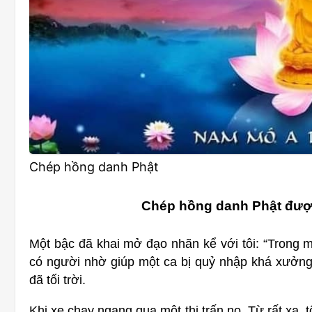
Chép hồng danh Phật
Chép hồng danh Phật đượ
Một bậc đã khai mở đạo nhãn kể với tôi: “Trong m
có người nhờ giúp một ca bị quỷ nhập khá xưởng x
đã tối trời.
Khi xe chạy ngang qua một thị trấn nọ. Từ rất xa, t