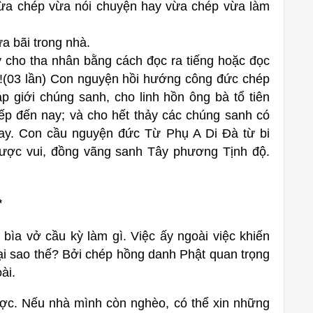
ừa chép vừa nói chuyện hay vừa chép vừa làm
ừa bãi trong nhà.
 cho tha nhân bằng cách đọc ra tiếng hoặc đọc
!(03 lần) Con nguyện hồi hướng công đức chép
giới chúng sanh, cho linh hồn ông bà tổ tiên
iếp đến nay; và cho hết thảy các chúng sanh có
nay. Con cầu nguyện đức Từ Phụ A Di Đà từ bi
được vui, đồng vãng sanh Tây phương Tịnh độ.
*
 bìa vở cầu kỳ làm gì. Việc ấy ngoài việc khiến
Tại sao thế? Bởi chép hồng danh Phật quan trọng
ài.
ợc. Nếu nhà mình còn nghèo, có thể xin những