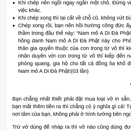
Khi chép nên ngồi ngay ngắn một chỗ. Đừng v
việc khác.
Khi chép xong thì lại cất về chỗ cũ, không vứt b
Chép xong rồi, bạn nên hồi hướng công đức ấy
thầm trong đầu thế này: “Nam mô A Di Đà Phật
hồng danh Nam mô A Di Đà Phật này cho Pháp 
thân gia quyến thuộc của con trong từ vô thỉ k
nhân duyên với con trong từ vô thỉ kiếp đến 
phóng quang, gia hộ cho tất cả đồng lìa khổ 
Nam mô A Di Đà Phật!(03 lần)
Bạn chẳng nhất thiết phải đặt mua loại vở in sẵn,
bạn mất thêm tiền ra thì chẳng có ý nghĩa gì cả! 
nơi tâm của bạn, không phải ở hình tướng bên ngo
Trừ vở dùng để nháp ra thì vở nào cũng dùng đư