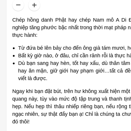
Chép hồng danh Phật hay chép Nam mô A Di Đà
nghiệp tăng phước bậc nhất trong thời mạt pháp nà
thực hành:
Từ đứa bé lên bảy cho đến ông già tám mươi, 
Bất kỳ giờ nào, ở đâu, chỉ cần rảnh rỗi là thực 
Dù bạn sang hay hèn, tốt hay xấu, dù thân tâm
hay ăn mặn, giữ giới hay phạm giới…tất cả đề
viết là được.
Ngay khi bạn đặt bút, trên hư không xuất hiện mộ
quang này, tùy vào mức độ tập trung và thanh tịn
hẹp. Nếu hẹp thì thâu nhiếp riêng bạn, nếu rộng 
ngạc nhiên, sự thật đấy bạn ạ! Chỉ là chúng ta c
đó thôi!