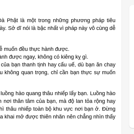
 Phật là một trong những phương pháp tiêu
y. Sở dĩ nói là bậc nhất vì pháp này vô cùng dễ
hễ muốn đều thực hành được.
hành được ngay, không có kiêng kỵ gì.
 của bạn thanh tịnh hay cấu uế, dù bạn ăn chay
u không quan trọng, chỉ cần bạn thực sự muốn
t luồng hào quang thâu nhiếp lấy bạn. Luồng hào
h nơi thân tâm của bạn, mà độ lan tỏa rộng hay
thì thâu nhiếp toàn bộ khu vực nơi bạn ở. Đừng
hưa khai mở được thiên nhãn nên chẳng nhìn thấy