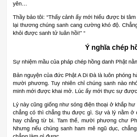
yên…
Thầy bảo tôi: “Thấy cảnh ấy mới hiểu được bi tâm
lại thương chúng sanh cang cường khó độ. Chẳng c
khỏi được sanh tử luân hồi!” “
Ý nghĩa chép h
Sự nhiệm mầu của pháp chép hồng danh Phật nằm ở
Bản nguyện của đức Phật A Di Đà là luôn phóng h
mười phương. Tuy nhiên chỉ chúng sanh nào nhớ
minh mới được khai mở. Lúc ấy mới thực sự được l
Lý này cũng giống như sóng điện thoại ở khắp hư 
chẳng có thì chẳng thu được gì. Sự và lý nằm ở 
hay chẳng từ bi. Tam thế, mười phương chư Ph
Nhưng nếu chúng sanh ham mê ngũ dục, chẳng m
chẳng làm gì được.