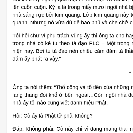
lên cuồn cuộn. Kỳ lạ là trong mấy mươi ngôi nhà b
nhà sáng rực bởi kim quang. Lớp kim quang này 
quanh. Nhưng nó vừa đủ để bao phủ và che chở c
Tôi hỏi chư vị phụ trách vùng ấy thì ông ta cho h
trong nhà có kẻ tu theo tà đạo PLC – Một trong
hiện nay. Bởi tu tà đạo nên chiêu cảm đám tà thầ
đám ấy phát ra vậy.”
*
Ông ta nói thêm: “Thổ công và tổ tiên của những
lang thang đói khổ ở bên ngoài…Còn ngôi nhà đ
nhà ấy tối nào cũng viết danh hiệu Phật.
Hỏi: Cô ấy là Phật tử phải không?
Đáp: Không phải. Cô này chỉ vì đang mang thai 