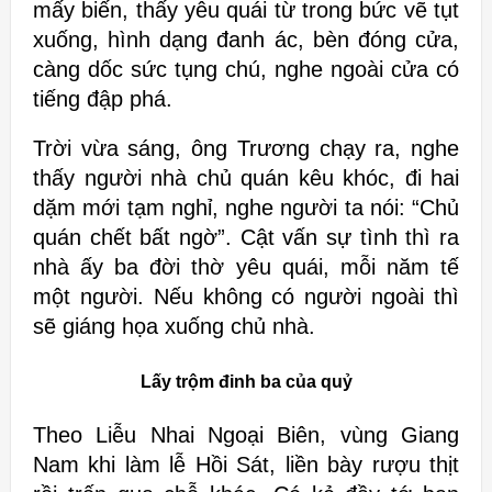
mấy biến, thấy yêu quái từ trong bức vẽ tụt
xuống, hình dạng đanh ác, bèn đóng cửa,
càng dốc sức tụng chú, nghe ngoài cửa có
tiếng đập phá.
Trời vừa sáng, ông Trương chạy ra, nghe
thấy người nhà chủ quán kêu khóc, đi hai
dặm mới tạm nghỉ, nghe người ta nói: “Chủ
quán chết bất ngờ”. Cật vấn sự tình thì ra
nhà ấy ba đời thờ yêu quái, mỗi năm tế
một người. Nếu không có người ngoài thì
sẽ giáng họa xuống chủ nhà.
Lấy trộm đinh ba của quỷ
Theo Liễu Nhai Ngoại Biên, vùng Giang
Nam khi làm lễ Hồi Sát, liền bày rượu thịt