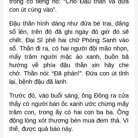
trong có tiếng hô: “Cho Đậu thần và đứa
con út cùng vào”.
Đậu thần hình dáng như đứa bé trai, dâng
sổ lên, trên đó đã ghi ngày đó giờ đó sẽ
chết. Đại Sĩ phê hai chữ Phóng Sanh vào
sổ. Thần đi ra, có hai người đội mão nhọn,
mấy trăm người mặc áo xanh, buồn bã
hướng về phía đậu thần xin hãy che
chở.
Thần nói: “Đã phán!”. Đứa con út tỉnh
lại, bệnh đậu đã lành.
Trước đó, vào buổi sáng, ông Đông ra cửa
thấy có người bán ốc xanh ước chừng mấy
trăm con, trong ấy có hai con ba ba. Ông
động lòng xót thương bèn mua đem thả. Vì
thế, được quả báo này.