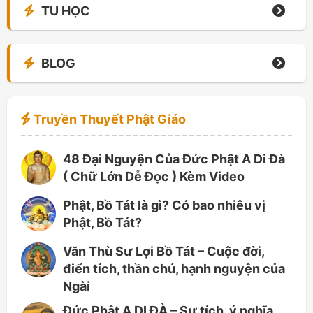
TU HỌC
BLOG
Truyền Thuyết Phật Giáo
48 Đại Nguyện Của Đức Phật A Di Đà
( Chữ Lớn Dễ Đọc ) Kèm Video
Phật, Bồ Tát là gì? Có bao nhiêu vị
Phật, Bồ Tát?
Văn Thù Sư Lợi Bồ Tát – Cuộc đời,
điển tích, thần chú, hạnh nguyện của
Ngài
Đức Phật A DI ĐÀ – Sự tích, ý nghĩa,