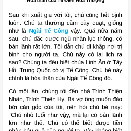
Hóa thân của Tế Điên Hòa Thượng
Sau khi xuất gia với tôi, chú cũng hết bịnh
luôn. Chú ta thường cầm cây quạt, giống
như là
Ngài Tế Công
vậy. Quá nửa năm
sau, chú đắc được ngũ nhãn lục thông, có
bản lãnh rất lớn. Tôi dẫn chú đi khắp nơi trị
bịnh cho người ta. Chú này có lai lịch ra
sao? Chúng ta đều biết chùa Linh Ẩn ở Tây
Hồ, Trung Quốc có vị Tế Công. Chú bé này
chính là hóa thân của Ngài Tế Công đó.
Có một lần, chúng tôi đến nhà Trình Thiện
Nhân, Trình Thiên Hy. Bà vợ ông muốn đào
bới căn gốc của tôi, nên hỏi chú bé này:
“Chú nhỏ tuổi như vậy, mà lại có bản lãnh
lớn như thế. Chú có thể biết được tiền
nhân hậu quả của người ta. Vậy không biết