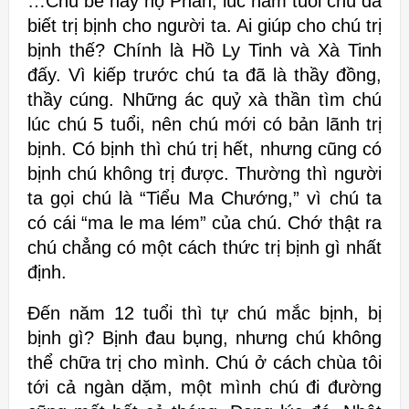
…Chú bé này họ Phan, lúc năm tuổi chú đã
biết trị bịnh cho người ta. Ai giúp cho chú trị
bịnh thế? Chính là Hồ Ly Tinh và Xà Tinh
đấy. Vì kiếp trước chú ta đã là thầy đồng,
thầy cúng. Những ác quỷ xà thần tìm chú
lúc chú 5 tuổi, nên chú mới có bản lãnh trị
bịnh. Có bịnh thì chú trị hết, nhưng cũng có
bịnh chú không trị được. Thường thì người
ta gọi chú là “Tiểu Ma Chướng,” vì chú ta
có cái “ma le ma lém” của chú. Chớ thật ra
chú chẳng có một cách thức trị bịnh gì nhất
định.
Đến năm 12 tuổi thì tự chú mắc bịnh, bị
bịnh gì? Bịnh đau bụng, nhưng chú không
thể chữa trị cho mình. Chú ở cách chùa tôi
tới cả ngàn dặm, một mình chú đi đường