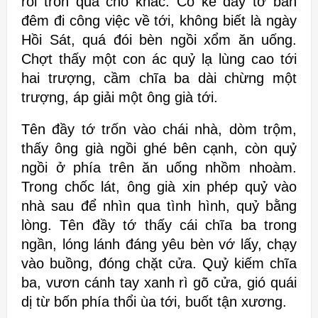
rồi trốn qua chỗ khác. Có kẻ đầy tớ ban
đêm đi công việc về tới, không biết là ngày
Hồi Sát, quá đói bèn ngồi xổm ăn uống.
Chợt thấy một con ác quỷ lạ lùng cao tới
hai trượng, cầm chĩa ba dài chừng một
trượng, áp giải một ông già tới.
Tên đầy tớ trốn vào chái nhà, dòm trộm,
thấy ông già ngồi ghé bên cạnh, còn quỷ
ngồi ở phía trên ăn uống nhồm nhoàm.
Trong chốc lát, ông già xin phép quỷ vào
nhà sau để nhìn qua tình hình, quỷ bằng
lòng. Tên đầy tớ thấy cái chĩa ba trong
ngần, lóng lánh đáng yêu bèn vớ lấy, chạy
vào buồng, đóng chặt cửa. Quỷ kiếm chĩa
ba, vươn cánh tay xanh rì gõ cửa, gió quái
dị từ bốn phía thổi ùa tới, buốt tận xương.