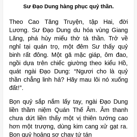
Sư Đạo Dung hàng phục quỷ thần.
Theo Cao Tăng Truyện, tập Hai, đời
Lương. Sư Đạo Dung du hóa vùng Giang
Lăng, phá hủy miếu thờ tà thần. Trở về
nghỉ tại quán trọ, một đêm Sư thấy quỷ
binh rất đông. Một gã mặc giáp, ôm đao,
ngồi dựa trên chiếc giường theo kiểu Hồ,
quát ngài Đạo Dung: “Ngươi cho là quỷ
thần chẳng linh hả? Hãy mau lôi nó xuống
đất!”.
Bọn quỷ sắp nắm lấy tay, ngài Đạo Dung
liền thầm niệm Quán Thế Âm. Âm thanh
chưa dứt liền thấy một vị thiên tướng cao
hơn một trượng, dùng kim cang xử gạt ra.
Bọn quỷ hoảng sợ chạy tứ tán