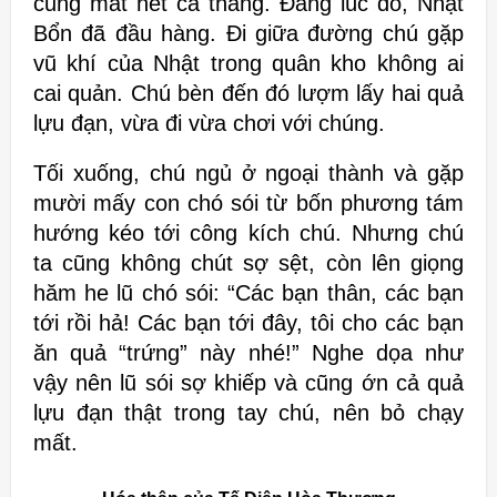
cũng mất hết cả tháng. Đang lúc đó, Nhật
Bổn đã đầu hàng. Đi giữa đường chú gặp
vũ khí của Nhật trong quân kho không ai
cai quản. Chú bèn đến đó lượm lấy hai quả
lựu đạn, vừa đi vừa chơi với chúng.
Tối xuống, chú ngủ ở ngoại thành và gặp
mười mấy con chó sói từ bốn phương tám
hướng kéo tới công kích chú. Nhưng chú
ta cũng không chút sợ sệt, còn lên giọng
hăm he lũ chó sói: “Các bạn thân, các bạn
tới rồi hả! Các bạn tới đây, tôi cho các bạn
ăn quả “trứng” này nhé!” Nghe dọa như
vậy nên lũ sói sợ khiếp và cũng ớn cả quả
lựu đạn thật trong tay chú, nên bỏ chạy
mất.