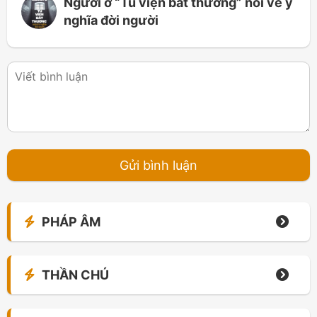
Người ở “Tu viện bất thường” nói về ý
nghĩa đời người
PHÁP ÂM
THẦN CHÚ