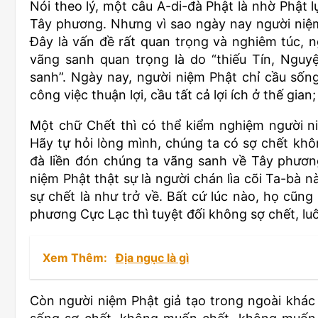
Nói theo lý, một câu A-di-đà Phật là nhờ Phật
Tây phương. Nhưng vì sao ngày nay người niệm
Đây là vấn đề rất quan trọng và nghiêm túc,
vãng sanh quan trọng là do “thiếu Tín, Nguy
sanh”. Ngày nay, người niệm Phật chỉ cầu sống
công việc thuận lợi, cầu tất cả lợi ích ở thế g
Một chữ Chết thì có thể kiểm nghiệm người n
Hãy tự hỏi lòng mình, chúng ta có sợ chết khô
đà liền đón chúng ta vãng sanh về Tây phươn
niệm Phật thật sự là người chán lìa cõi Ta-bà n
sự chết là như trở về. Bất cứ lúc nào, họ cũn
phương Cực Lạc thì tuyệt đối không sợ chết, l
Xem Thêm:
Địa ngục là gì
Còn người niệm Phật giả tạo trong ngoài khác