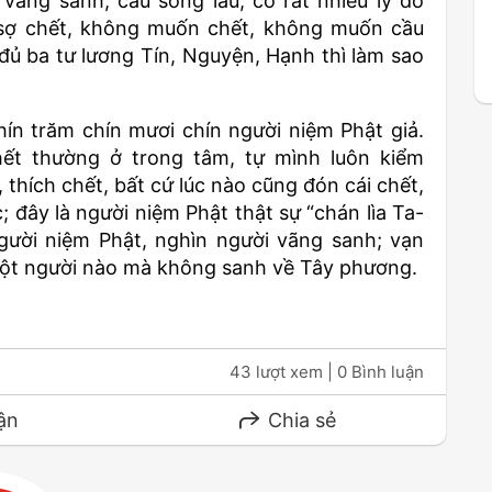
ãng sanh, cầu sống lâu, có rất nhiều lý do
 sợ chết, không muốn chết, không muốn cầu
 đủ ba tư lương Tín, Nguyện, Hạnh thì làm sao
ín trăm chín mươi chín người niệm Phật giả.
ết thường ở trong tâm, tự mình luôn kiểm
thích chết, bất cứ lúc nào cũng đón cái chết,
đây là người niệm Phật thật sự “chán lìa Ta-
gười niệm Phật, nghìn người vãng sanh; vạn
một người nào mà không sanh về Tây phương.
43 lượt xem
| 0 Bình luận
ận
Chia sẻ