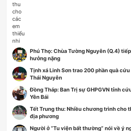
Phú Thọ: Chùa Tường Nguyên (Q.4) tiếp 
hưởng nặng
Tịnh xá Linh Sơn trao 200 phần quà cứu 
Thái Nguyên
Đồng Tháp: Ban Trị sự GHPGVN tỉnh cứu t
Yên Bái
Tết Trung thu: Nhiều chương trình cho t
địa phương
Người ở “Tu viện bất thường” nói về ý n