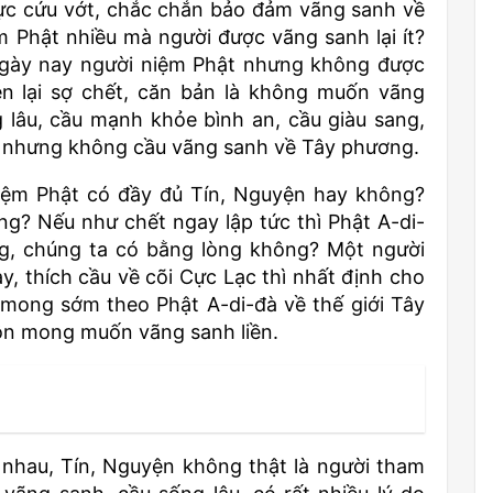
 lực cứu vớt, chắc chắn bảo đảm vãng sanh về
 Phật nhiều mà người được vãng sanh lại ít?
 ngày nay người niệm Phật nhưng không được
ện lại sợ chết, căn bản là không muốn vãng
 lâu, cầu mạnh khỏe bình an, cầu giàu sang,
ian; nhưng không cầu vãng sanh về Tây phương.
iệm Phật có đầy đủ Tín, Nguyện hay không?
ng? Nếu như chết ngay lập tức thì Phật A-di-
g, chúng ta có bằng lòng không? Một người
ày, thích cầu về cõi Cực Lạc thì nhất định cho
g mong sớm theo Phật A-di-đà về thế giới Tây
uôn mong muốn vãng sanh liền.
 nhau, Tín, Nguyện không thật là người tham